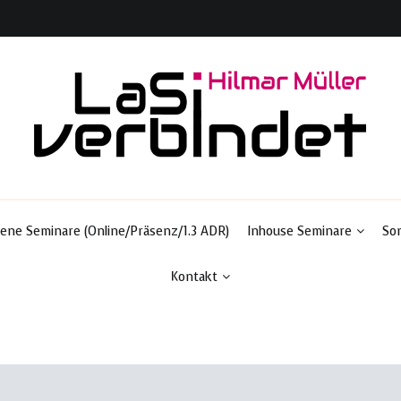
Ladungssicherung & Transportsicherheit
LaSi-verbindet
ene Seminare (Online/Präsenz/1.3 ADR)
Inhouse Seminare
So
Kontakt