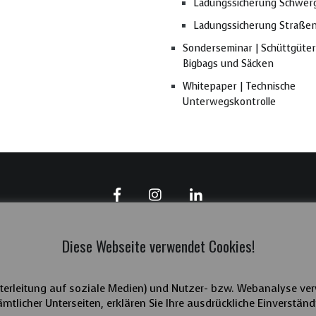
Ladungssicherung Schwer
Ladungssicherung Straße
Sonderseminar | Schüttgüter
Bigbags und Säcken
Whitepaper | Technische
Unterwegskontrolle
Diese Webseite verwendet Cookies!
terleitung auf soziale Medien) und Nutzer- bzw. Webanalyse ver
Copyright 2025 | LaSi-verbindet | Hilmar Müller
mtlicher Unterseiten, erklären Sie Ihre ausdrückliche Einverständ