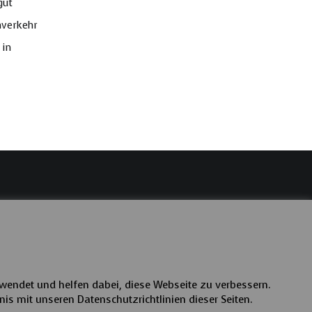
gut
nverkehr
 in
wendet und helfen dabei, diese Webseite zu verbessern.
nis mit unseren Datenschutzrichtlinien dieser Seiten.