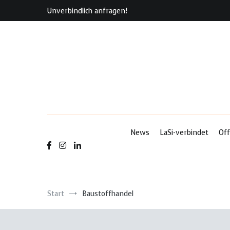
Zum
Unverbindlich anfragen!
Inhalt
springen
News
LaSi-verbindet
Off
Start
Baustoffhandel