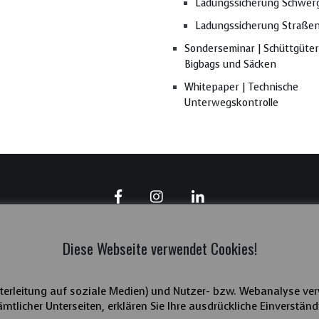
Ladungssicherung Schwer
Ladungssicherung Straße
Sonderseminar | Schüttgüter
Bigbags und Säcken
Whitepaper | Technische
Unterwegskontrolle
Diese Webseite verwendet Cookies!
terleitung auf soziale Medien) und Nutzer- bzw. Webanalyse ver
Copyright 2025 | LaSi-verbindet | Hilmar Müller
mtlicher Unterseiten, erklären Sie Ihre ausdrückliche Einverständ