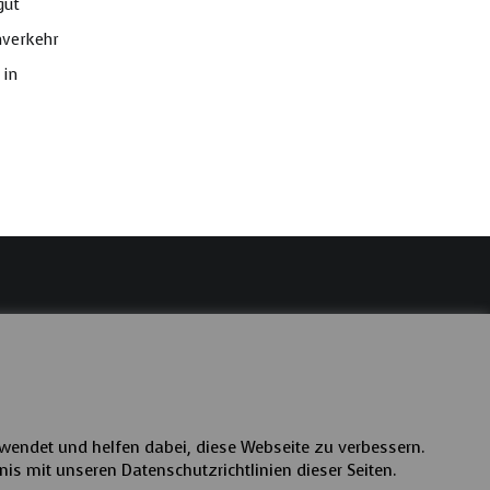
gut
nverkehr
 in
wendet und helfen dabei, diese Webseite zu verbessern.
nis mit unseren Datenschutzrichtlinien dieser Seiten.