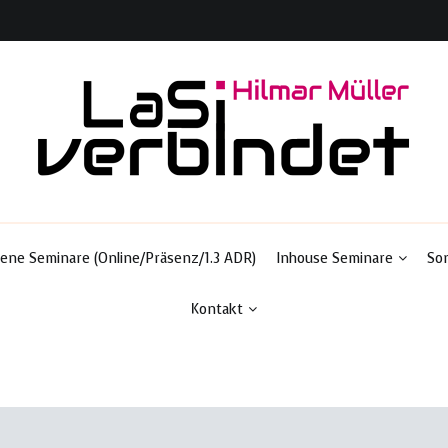
Ladungssicherung & Transportsicherheit
LaSi-verbindet
ene Seminare (Online/Präsenz/1.3 ADR)
Inhouse Seminare
So
Kontakt