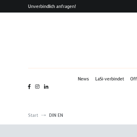
Zum
Unverbindlich anfragen!
Inhalt
springen
News
LaSi-verbindet
Off
Start
DIN EN