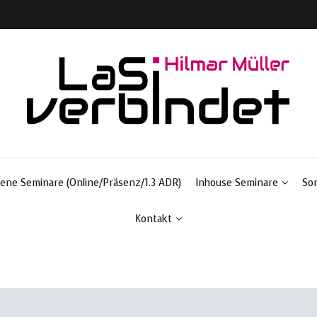
Ladungssicherung & Transportsicherheit
LaSi-verbindet
ene Seminare (Online/Präsenz/1.3 ADR)
Inhouse Seminare
So
Kontakt