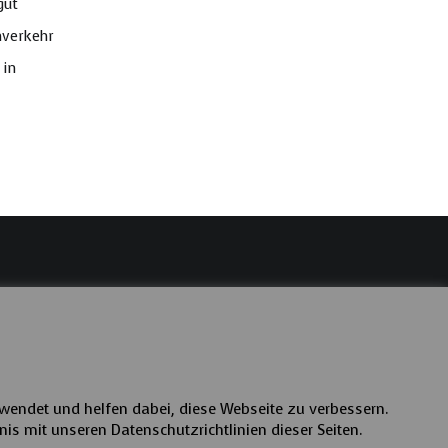
gut
nverkehr
 in
wendet und helfen dabei, diese Webseite zu verbessern.
nis mit unseren Datenschutzrichtlinien dieser Seiten.