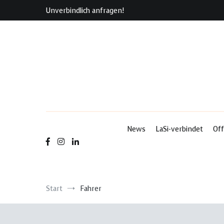
Zum
Unverbindlich anfragen!
Inhalt
springen
News
LaSi-verbindet
Off
Start
Fahrer