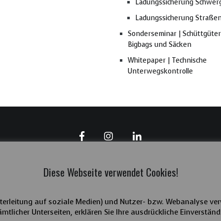
Ladungssicherung Schwer
Ladungssicherung Straße
Sonderseminar | Schüttgüter
Bigbags und Säcken
Whitepaper | Technische
Unterwegskontrolle
Diese Webseite verwendet Cookies!
terleitung auf soziale Medien) und Nutzer- bzw. Webanalyse ver
Copyright 2025 | LaSi-verbindet | Hilmar Müller
mtlicher Unterseiten, erklären Sie Ihre ausdrückliche Einverständ