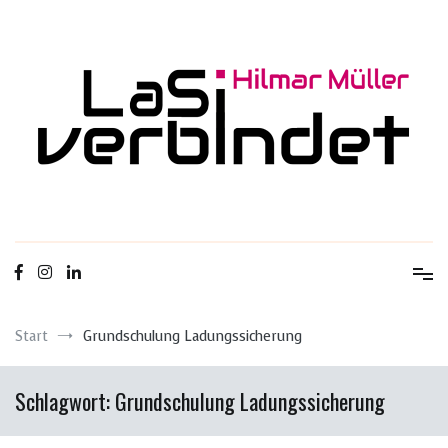
Zum
Inhalt
springen
Ladungssicherung & Transportsicherheit
LaSi-verbindet
Start
Grundschulung Ladungssicherung
Schlagwort:
Grundschulung Ladungssicherung