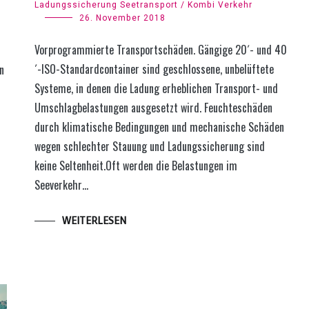
Ladungssicherung Seetransport / Kombi Verkehr
26. November 2018
Vorprogrammierte Transportschäden. Gängige 20´- und 40
´-ISO-Standardcontainer sind geschlossene, unbelüftete
n
Systeme, in denen die Ladung erheblichen Transport- und
Umschlagbelastungen ausgesetzt wird. Feuchte­schäden
durch klimatische Be­dingungen und mechanische Schäden
wegen schlechter Stau­ung und Ladungs­sicherung sind
keine Selten­heit.Oft werden die Belastungen im
Seeverkehr…
WEITERLESEN