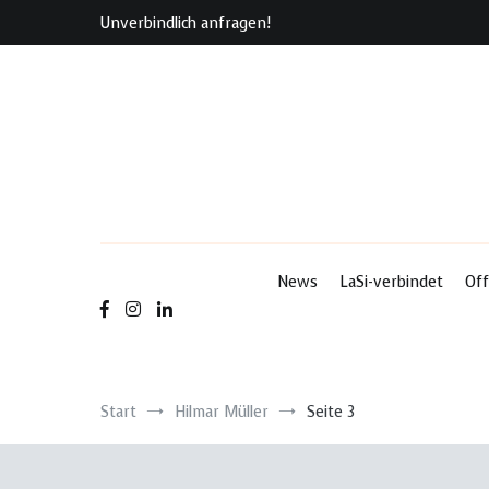
Zum
Unverbindlich anfragen!
Inhalt
springen
News
LaSi-verbindet
Off
Start
Hilmar Müller
Seite 3