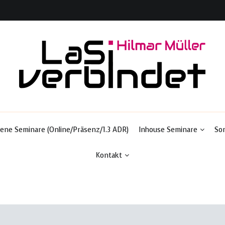
Ladungssicherung & Transportsicherheit
LaSi-verbindet
ene Seminare (Online/Präsenz/1.3 ADR)
Inhouse Seminare
So
Kontakt