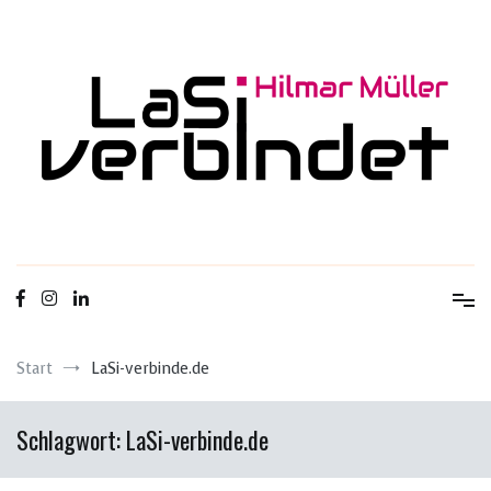
Zum
Inhalt
springen
Ladungssicherung & Transportsicherheit
LaSi-verbindet
Start
LaSi-verbinde.de
Schlagwort:
LaSi-verbinde.de