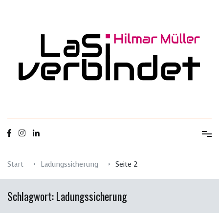
Zum
Inhalt
springen
Ladungssicherung & Transportsicherheit
LaSi-verbindet
Start
Ladungssicherung
Seite 2
Schlagwort:
Ladungssicherung