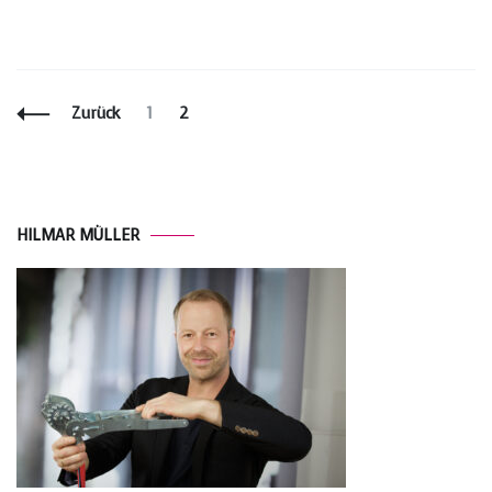
Beitragsnavigation
Seite
Seite
Zurück
1
2
HILMAR MÜLLER